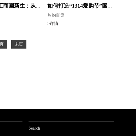
上海徐家汇商圈新生：从怀旧百货到家庭购物新体验
如何打造“1314爱购节”国际商业购物蓝图
购物百货
>详情
页
末页
Search