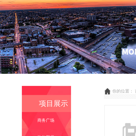
你的位置：
项目展示
商务广场