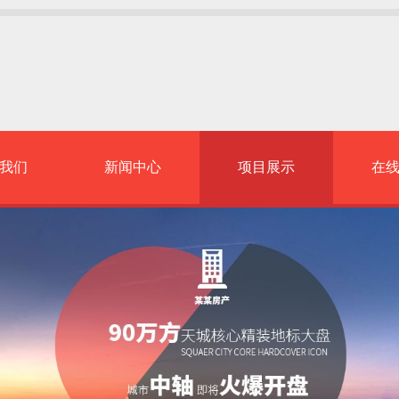
我们
新闻中心
项目展示
在