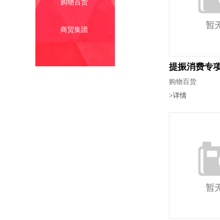
购物百货
商贸集团
购物百货
>详情