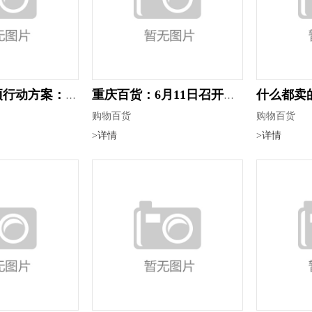
提振消费专项行动方案：传统百货焕新升级的新商业趋势！
重庆百货：6月11日召开业绩说明会投资者参与
购物百货
购物百货
>详情
>详情