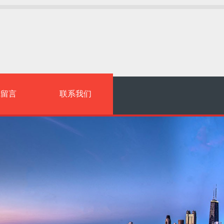
线留言
联系我们