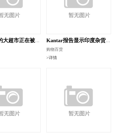
什么都卖的大超市正在被挤出市中心？
Kantar报告显示印度杂货购物新态势复苏前景可期
购物百货
>详情